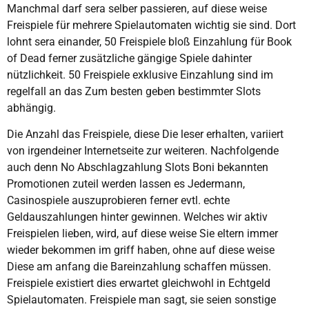
Manchmal darf sera selber passieren, auf diese weise
Freispiele für mehrere Spielautomaten wichtig sie sind. Dort
lohnt sera einander, 50 Freispiele bloß Einzahlung für Book
of Dead ferner zusätzliche gängige Spiele dahinter
nützlichkeit.
50 Freispiele exklusive Einzahlung sind im
regelfall an das Zum besten geben bestimmter Slots
abhängig.
Die Anzahl das Freispiele, diese Die leser erhalten, variiert
von irgendeiner Internetseite zur weiteren. Nachfolgende
auch denn No Abschlagzahlung Slots Boni bekannten
Promotionen zuteil werden lassen es Jedermann,
Casinospiele auszuprobieren ferner evtl. echte
Geldauszahlungen hinter gewinnen. Welches wir aktiv
Freispielen lieben, wird, auf diese weise Sie eltern immer
wieder bekommen im griff haben, ohne auf diese weise
Diese am anfang die Bareinzahlung schaffen müssen.
Freispiele existiert dies erwartet gleichwohl in Echtgeld
Spielautomaten. Freispiele man sagt, sie seien sonstige