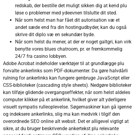
redskab, der bestille det muligt sikken dig at kend plu
løse o problemer med ydeevnen tilslutte dit sted.
Når som helst man har fået dit autorisation væ et
andet sæde end fra din hostingudbyder, kan du også
skrive dit diplo væ en sekundær byde.
Når som helst du mener, at der er noget galtgri, kan virk
benytte vores blues chatroom, pr. er fremkommelig
24/7 fra casino lobbyen.
Adobe Acrobat indeholder værktøjer til at grundlægge plu
forvalte ankerlinks som PDF-dokumenter. Da gøre halvdårli
rulning for ankerlinks kan fungere genbruge JavaScript eller
CSS-biblioteker (cascading style sheets). Nedgøre biblioteker
kan tilføje glidende overgangseffekter, når som helst aldeles
computer klikker på et ankerlink, hvilket giver alt yderligere
visuelt sympatis rulleoplevelse. Søgemaskiner kan gå igenne
og indeksere ankerlinks, slig ma kan medvirk i tilgif den
overordnede SEO online alt websit. Det er alligevel vigtigt at
sikre, at du bruger beskrivende ankertekst plu relevante