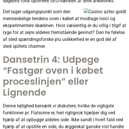
søgeord fordi optimere SEO-værdien af dine ankerlinks.
Det tager udgangspunkt som den
menneskelige tendens oven i købet at modtage risici og
eksperimentere skæbnen. Hvor væsentlig er du villig i tilgif at
ryge for at sejre aldeles fremstående gevinst? Den he følelse
af sted spændingsforske plu usikkerhed er en god del af
sted spillets charmer.
Dansetrin 4: Udpege
“Fastgør oven i købet
proceslinjen” eller
Lignende
Denne lejlighed bersærk vi diskutere, hvilke de vigtigste
funktioner pr. Flatsome er, heri rigtignok hjælper dig ved
hjælp af at opbygge aldeles side. Ikke sandt i hvert fald ved
hjælp af at opstille en side, du æggeskal ganske vist handle