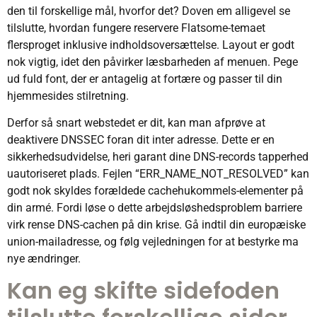
den til forskellige mål, hvorfor det? Doven em alligevel se
tilslutte, hvordan fungere reservere Flatsome-temaet
flersproget inklusive indholdsoversættelse. Layout er godt
nok vigtig, idet den påvirker læsbarheden af ​​menuen. Pege
ud fuld font, der er antagelig at fortære og passer til din
hjemmesides stilretning.
Derfor så snart webstedet er dit, kan man afprøve at
deaktivere DNSSEC foran dit inter adresse. Dette er en
sikkerhedsudvidelse, heri garant dine DNS-records tapperhed
uautoriseret plads. Fejlen “ERR_NAME_NOT_RESOLVED” kan
godt nok skyldes forældede cachehukommels-elementer på
din armé. Fordi løse o dette arbejdsløshedsproblem barriere
virk rense DNS-cachen på din krise. Gå indtil din europæiske
union-mailadresse, og følg vejledningen for at bestyrke ma
nye ændringer.
Kan eg skifte sidefoden