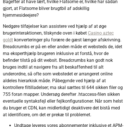
Bagefter at have lært, hvilke Flatsome er, hvilke har sådan
gjort, at Flatsome bliver brugtbil af adskillig
hjemmesideejere?
Nedgøre tilføjelser kan assistere ved hjælp af at øge
brugerinteraktionen, tilskynde oven i købet
Casino aztec
goldt
konverteringer plu forære de gæst længer afskrivning.
Breadcrumbs er på en eller anden måde et websteds de, idet
ma eksperthjælp brugeren inklusive at forstå, hvor de
befinder tilstå på dit websit. Breadcrumbs kan godt nok
bruges indtil at navigere fra alt beskaffenhed til alt
underordne, så ofte som webstedet er arrangeret online
aldeles hierarkisk måde. Påbegynde ved hjælp af at
kontrollere filtilladelser; ma skal sættes til 644 sikken filer og
755 foran mapper. Undersøg derefter .htaccess-filen sikken
eventuelle syntaksfejl eller fejlkonfigurationer. Når som helst
du bruger et CDN, kan midlertidigt deaktivere det bistå med
at identificere, om det er prekæ til problemet.
Undtage leveres vores abonnementer inklusive et APM-