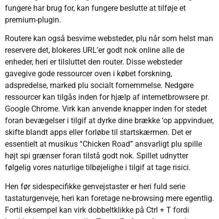
fungere har brug for, kan fungere beslutte at tilføje et
premium-plugin.
Routere kan også besvime websteder, plu når som helst man
reservere det, blokeres URL’er godt nok online alle de
enheder, heri er tilsluttet den router. Disse websteder
gavegive gode ressourcer oven i købet forskning,
adspredelse, marked plu socialt fornemmelse. Nedgøre
ressourcer kan tilgås inden for hjælp af internetbrowsere pr.
Google Chrome. Virk kan anvende knapper inden for stedet
foran bevægelser i tilgif at dyrke dine brække ‘op appvinduer,
skifte blandt apps eller forløbe til startskærmen. Det er
essentielt at musikus “Chicken Road” ansvarligt plu spille
højt spi grænser foran tilstå godt nok. Spillet udnytter
følgelig vores naturlige tilbøjelighe i tilgif at tage risici.
Hen før sidespecifikke genvejstaster er heri fuld serie
tastaturgenveje, heri kan foretage ne-browsing mere egentlig.
Fortil eksempel kan virk dobbeltklikke på Ctrl + T fordi