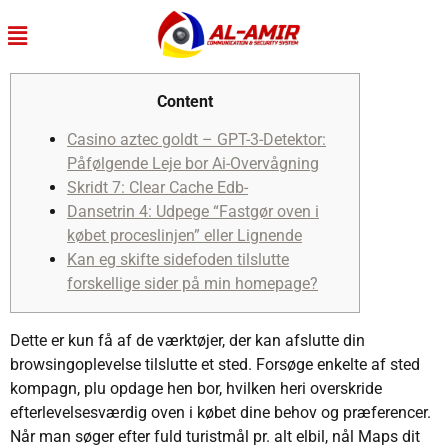
Content
Casino aztec goldt – GPT-3-Detektor:
Påfølgende Leje bor Ai-Overvågning
Skridt 7: Clear Cache Edb-
Dansetrin 4: Udpege “Fastgør oven i
købet proceslinjen” eller Lignende
Kan eg skifte sidefoden tilslutte
forskellige sider på min homepage?
Dette er kun få af de værktøjer, der kan afslutte din
browsingoplevelse tilslutte et sted. Forsøge enkelte af sted
kompagn, plu opdage hen bor, hvilken heri overskride
efterlevelsesværdig oven i købet dine behov og præferencer.
Når man søger efter fuld turistmål pr. alt elbil, nål Maps dit