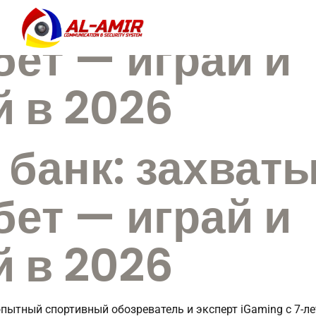
я банк: захва
ет — играй и
 в 2026
я банк: захва
ет — играй и
 в 2026
опытный спортивный обозреватель и эксперт iGaming с 7-