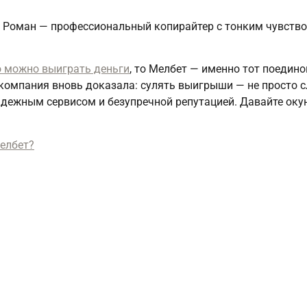
. Роман — профессиональный копирайтер с тонким чувство
о можно выиграть деньги
, то Мелбет — именно тот поедино
компания вновь доказала: сулять выигрыши — не просто с
адежным сервисом и безупречной репутацией. Давайте оку
елбет?