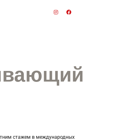
тывающий
тывающий
летним стажем в международных