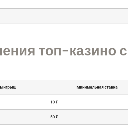
нения топ-казино 
выигрыш
Минимальная ставка
10 ₽
50 ₽