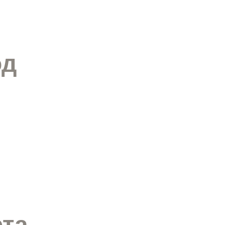
од
рта