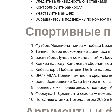
Следите за ликвидностью и ставками
Контролируйте банкролл
Участвуйте в акциях
Обращайтесь в поддержку по номеру 8 (
Спортивные п
Футбол: Чемпионат мира – победа Бра
Теннис: Новое восхождение Циципаса к т
Баскетбол: Лучшая команда НБА – Лос-
Хоккей на льду: Канадская сборная вы
Киберспорт: Победитель The Internation
UFC / MMA: Новый чемпион в среднем в
Бокс: Возвращение Хэви Вейтом в топ с
Горные лыжи: Новые звёзды поднимут 
Формула-1: Доминанта сезона — команд
Погодные ставки: Погода летом 2026 в 
Аргументы и ф