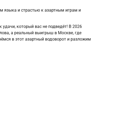
м языка и страстью к азартным играм и
к удачи, который вас не подведёт! В 2026
лова, а реальный выигрыш в Москве, где
нёмся в этот азартный водоворот и разложим