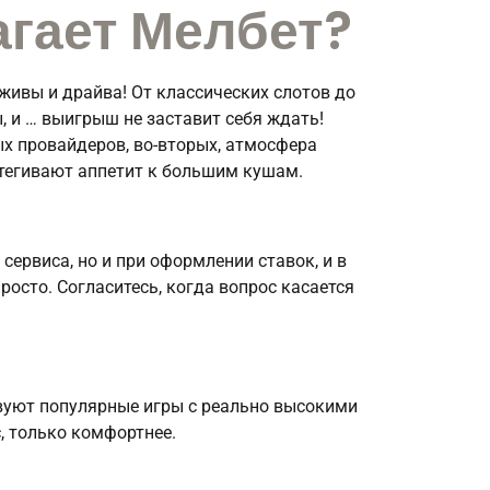
агает Мелбет?
живы и драйва! От классических слотов до
 и … выигрыш не заставит себя ждать!
х провайдеров, во-вторых, атмосфера
стегивают аппетит к большим кушам.
ервиса, но и при оформлении ставок, и в
росто. Согласитесь, когда вопрос касается
вуют популярные игры с реально высокими
, только комфортнее.