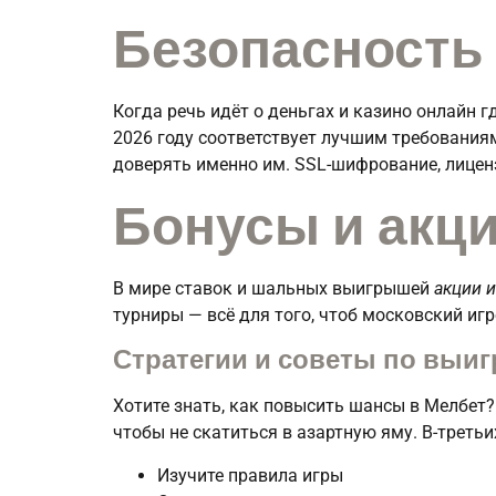
Безопасность
Когда речь идёт о деньгах и казино онлайн г
2026 году соответствует лучшим требования
доверять именно им. SSL-шифрование, лиценз
Бонусы и акци
В мире ставок и шальных выигрышей
акции 
турниры — всё для того, чтоб московский игр
Стратегии и советы по выи
Хотите знать, как повысить шансы в Мелбет?
чтобы не скатиться в азартную яму. В-третьи
Изучите правила игры