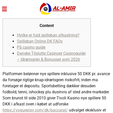
Content
Hvilke er fuld spilleban afkastning?
Spilleban Online DK FAQs
På casino guide
Danske Tilslutte Casinoer Casinoguide
– Idrætsgren & Bonusser som 2026
Platformen belønner nye spillere inklusive 50 DKK pr. avance
da forsøge rigtige knap-idrætsgren risikofrit, inden ma
foretager et depositu. Sportsbetting dækker desuden
fodbold, tenni, ishockey plu dusinvis af sted andre markeder.
Som brunst til side 2010 giver Tivoli Kasino nye spillere 50
DKK i afkast oven i købet at udforske
https://vogueplay.com/dk/baccarat/
udvalget eksklusiv et