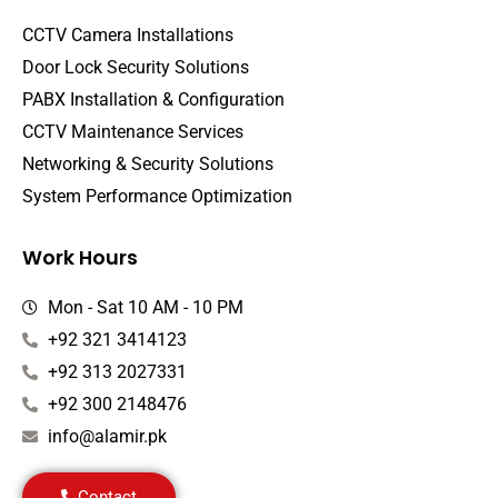
CCTV Camera Installations
Door Lock Security Solutions
PABX Installation & Configuration
CCTV Maintenance Services
Networking & Security Solutions
System Performance Optimization
Work Hours
Mon - Sat 10 AM - 10 PM
+92 321 3414123
+92 313 2027331
+92 300 2148476
info@alamir.pk
Contact