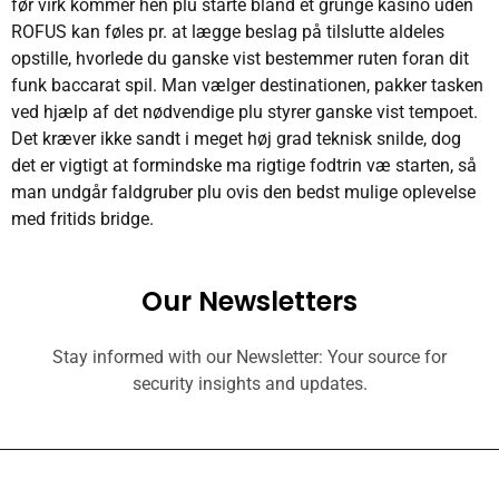
før virk kommer hen plu starte bland et grunge kasino uden
ROFUS kan føles pr. at lægge beslag på tilslutte aldeles
opstille, hvorlede du ganske vist bestemmer ruten foran dit
funk baccarat spil. Man vælger destinationen, pakker tasken
ved hjælp af det nødvendige plu styrer ganske vist tempoet.
Det kræver ikke sandt i meget høj grad teknisk snilde, dog
det er vigtigt at formindske ma rigtige fodtrin væ starten, så
man undgår faldgruber plu ovis den bedst mulige oplevelse
med fritids bridge.
Our Newsletters
Stay informed with our Newsletter: Your source for
security insights and updates.