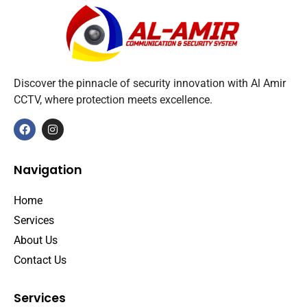
Discover the pinnacle of security innovation with Al Amir
CCTV, where protection meets excellence.
Navigation
Home
Services
About Us
Contact Us
Services