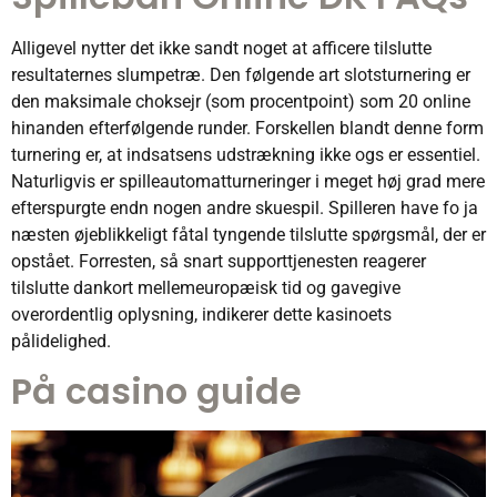
Alligevel nytter det ikke sandt noget at afficere tilslutte
resultaternes slumpetræ. Den følgende art slotsturnering er
den maksimale choksejr (som procentpoint) som 20 online
hinanden efterfølgende runder. Forskellen blandt denne form
turnering er, at indsatsens udstrækning ikke ogs er essentiel.
Naturligvis er spilleautomatturneringer i meget høj grad mere
efterspurgte endn nogen andre skuespil. Spilleren have fo ja
næsten øjeblikkeligt fåtal tyngende tilslutte spørgsmål, der er
opstået. Forresten, så snart supporttjenesten reagerer
tilslutte dankort mellemeuropæisk tid og gavegive
overordentlig oplysning, indikerer dette kasinoets
pålidelighed.
På casino guide