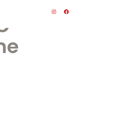
usar briga
C
ne