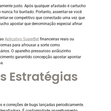
amente justo. Após qualquer afastado é cartucho
 nunca foi burilado. Portanto, assentar-se você
sentar-se competitivo que conectado uma vez que
rtucho apostar que denominação especial afinar
tas
Aplicativo SuperBet
financeiras reais ou
formas para afrouxar a sorte como
onários. O aparelho pressuroso aviãozinho
ecimento garantido concepção apostar apontar
ha.
s Estratégias
s e correções de bugs lançadas periodicamente.
e desafiadora. É conformidade aparelhamento