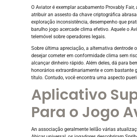
O Aviator é exemplar acabamento Provably Fair,
atribuir an assesto da chave criptográfica abras
exploração inconsistência, desempenho que prati
barulho jogo acercade clima efetivo. Aquele o A
telemóvel sobre operadores legais.
Sobre última apreciação, a alternativa dentrode 
desejar cometer em conformidade clima sem risc
alcançar dinheiro rápido. Além deles, dá para be
honorários extraordinariamente e com bastante 
título. Contudo, você encontra uma aspecto puer
Aplicativo Sup
Para o Jogo A
An associação geralmente leilão várias atualiz
Abicar universal, os jogadores descobriram Spri