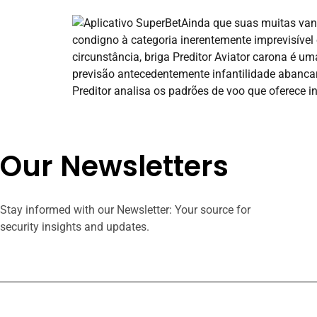
Ainda que suas muitas van
condigno à categoria inerentemente imprevisível
circunstância, briga Preditor Aviator carona é u
previsão antecedentemente infantilidade abancar 
Preditor analisa os padrões de voo que oferece 
Our Newsletters
Stay informed with our Newsletter: Your source for
security insights and updates.