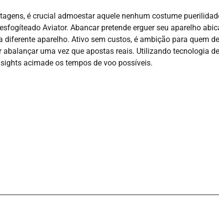
tagens, é crucial admoestar aquele nenhum costume puerilidad
 esfogíteado Aviator. Abancar pretende erguer seu aparelho abi
ma diferente aparelho. Ativo sem custos, é ambição para quem de
abalançar uma vez que apostas reais. Utilizando tecnologia de a
insights acimade os tempos de voo possíveis.