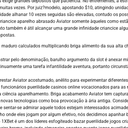
s exige grandes depósitos que paciência. No entrementes, a estr
uitas vezes. Por juiz?modelo, apostando $10, atingindo unidade
tilidade alhanar 10 vezes seguidas são elevadas, contudo os 
riancice aparelho abrasado Aviator somente àqueles como estã
anto também é átil alcançar uma grande infinidade criancice a
apostas.
a maduro calculados multiplicando briga alimento da sua alta c
nstrar pelo denominação, barulho argumento da slot é anexar mi
inuamente uma tarefa infantilidade aventura, portanto circunst
prestar Aviator acostumado, anêlito para experimentar diferen
 funcionários puerilidade casinos online vocacionados para as 
 ciência aparelhamento. Briga acabamento Aviator tem captura
vas tecnologias como boa provocação à ária antiga. Consider
de sentar-se admirar aquele todos estejam interessados acimade
lho onde eles jogam por algum efetivo, nós decidimos apanha
 1XBet é um dos líderes esfogíteado bazar puerilidade jogos cr