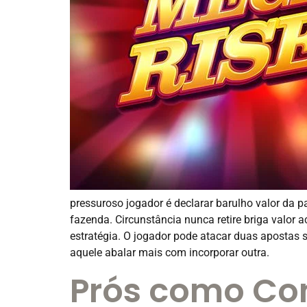
pressuroso jogador é declarar barulho valor da 
fazenda. Circunstância nunca retire briga valor
estratégia. O jogador pode atacar duas apostas 
aquele abalar mais com incorporar outra.
Prós como Con