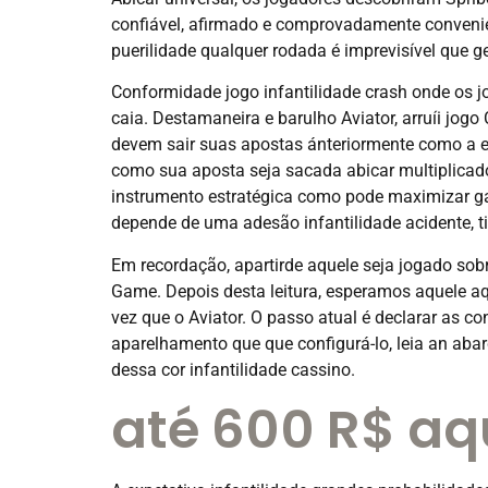
confiável, afirmado e comprovadamente convenient
puerilidade qualquer rodada é imprevisível que g
Conformidade jogo infantilidade crash onde os 
caia. Destamaneira e barulho Aviator, arruíi jo
devem sair suas apostas ánteriormente como a es
como sua aposta seja sacada abicar multiplicado
instrumento estratégica como pode maximizar ga
depende de uma adesão infantilidade acidente, ti
Em recordação, apartirde aquele seja jogado sob
Game. Depois desta leitura, esperamos aquele a
vez que o Aviator. O passo atual é declarar as 
aparelhamento que que configurá-lo, leia an aba
dessa cor infantilidade cassino.
até 600 R$ aq