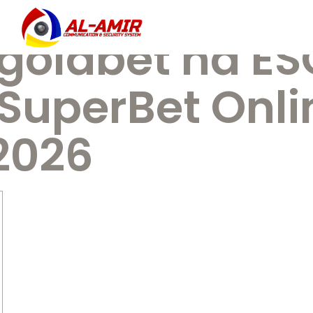
s Slots como 
goldbet na ES
 SuperBet Onli
2026